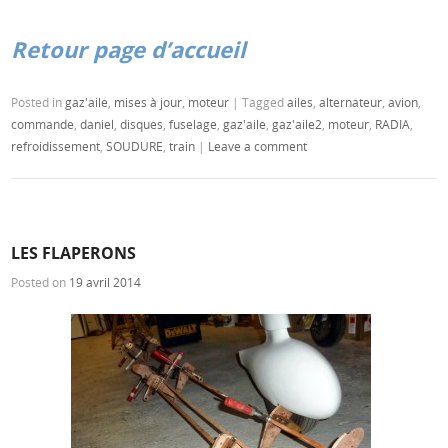
Retour page d’accueil
Posted in
gaz'aile
,
mises à jour
,
moteur
|
Tagged
ailes
,
alternateur
,
avion
,
commande
,
daniel
,
disques
,
fuselage
,
gaz'aile
,
gaz'aile2
,
moteur
,
RADIA
,
refroidissement
,
SOUDURE
,
train
|
Leave a comment
LES FLAPERONS
Posted on
19 avril 2014