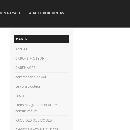
ION GAZ’AILE
AEROCLUB DE BEZIERS
PAGES
Accueil
CAPOTS MOTEUR
CARENAGES
commandes de vol
Le constructeur
Les ailes
Liens navigations et autres
constructeurs
PAGE DES RUBRIQUES
PHOTOS GAZ’AILE 2 N°208