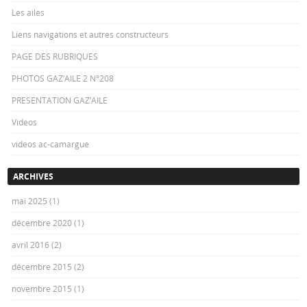
Les ailes
Liens navigations et autres constructeurs
PAGE DES RUBRIQUES
PHOTOS GAZ’AILE 2 N°208
PRESENTATION GAZ’AILE
Videos
videos ac-camargue
ARCHIVES
mai 2025
(1)
décembre 2020
(1)
avril 2016
(2)
décembre 2015
(2)
novembre 2015
(1)