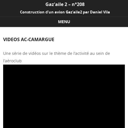
Gaz'aile 2 – n°208
Construction d'un avion Gaz'aile2 par Daniel Vila
MENU
Skip to content
VIDEOS AC-CAMARGUE
Une série de vidéos sur le thème de l’activité au sein de
l’aéroclub