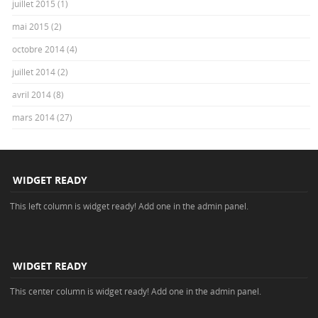
juillet 2015
(1)
mai 2015
(2)
octobre 2014
(4)
juillet 2014
(2)
avril 2014
(8)
mars 2014
(27)
WIDGET READY
This left column is widget ready! Add one in the admin panel.
WIDGET READY
This center column is widget ready! Add one in the admin panel.