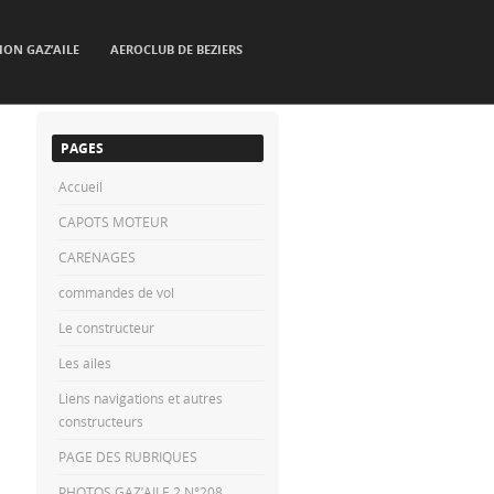
ION GAZ’AILE
AEROCLUB DE BEZIERS
PAGES
Accueil
CAPOTS MOTEUR
CARENAGES
commandes de vol
Le constructeur
Les ailes
Liens navigations et autres
constructeurs
PAGE DES RUBRIQUES
PHOTOS GAZ’AILE 2 N°208