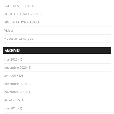
PAGE DES RUBRIQUES
PHOTOS GAZ’AILE 2 N°208
PRESENTATION GAZ’AILE
Videos
videos ac-camargue
ARCHIVES
mai 2025
(1)
décembre 2020
(1)
avril 2016
(2)
décembre 2015
(2)
novembre 2015
(1)
juillet 2015
(1)
mai 2015
(2)