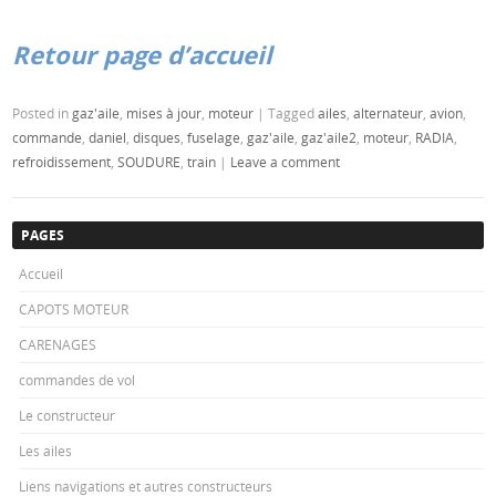
Retour page d’accueil
Posted in
gaz'aile
,
mises à jour
,
moteur
|
Tagged
ailes
,
alternateur
,
avion
,
commande
,
daniel
,
disques
,
fuselage
,
gaz'aile
,
gaz'aile2
,
moteur
,
RADIA
,
refroidissement
,
SOUDURE
,
train
|
Leave a comment
PAGES
Accueil
CAPOTS MOTEUR
CARENAGES
commandes de vol
Le constructeur
Les ailes
Liens navigations et autres constructeurs