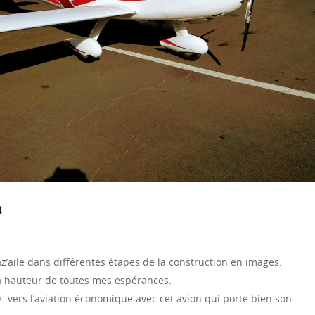
8
z’aile dans différentes étapes de la construction en images.
 la hauteur de toutes mes espérances.
vers l’aviation économique avec cet avion qui porte bien son