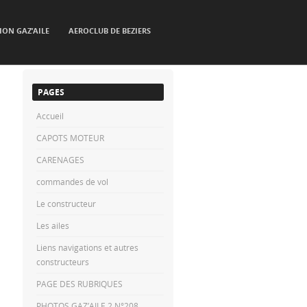
ION GAZ’AILE
AEROCLUB DE BEZIERS
PAGES
Accueil
CAPOTS MOTEUR
CARENAGES
commandes de vol
Le constructeur
Les ailes
Liens navigations et autres
constructeurs
PAGE DES RUBRIQUES
PHOTOS GAZ’AILE 2 N°208