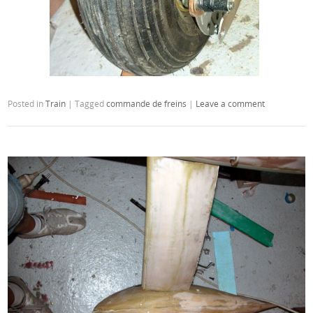
Posted in
Train
|
Tagged
commande de freins
|
Leave a comment