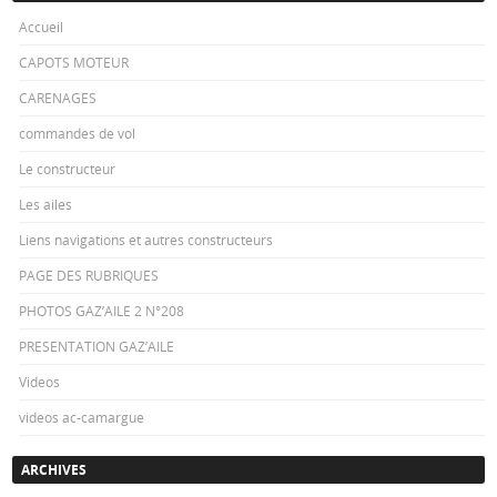
Accueil
CAPOTS MOTEUR
CARENAGES
commandes de vol
Le constructeur
Les ailes
Liens navigations et autres constructeurs
PAGE DES RUBRIQUES
PHOTOS GAZ’AILE 2 N°208
PRESENTATION GAZ’AILE
Videos
videos ac-camargue
ARCHIVES