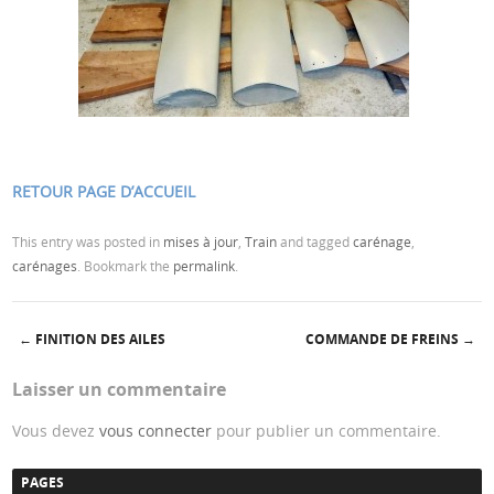
RETOUR PAGE D’ACCUEIL
This entry was posted in
mises à jour
,
Train
and tagged
carénage
,
carénages
. Bookmark the
permalink
.
←
FINITION DES AILES
COMMANDE DE FREINS
→
Post navigation
Laisser un commentaire
Vous devez
vous connecter
pour publier un commentaire.
PAGES