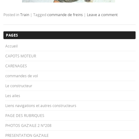
Posted in
Train
|
Tagged
commande de freins
|
Leave a comment
PAGES
Accueil
CAPOTS MOTEUR
CARENAGES
commandes de vol
Le constructeur
Les ailes
Liens navigations et autres constructeurs
PAGE DES RUBRIQUES
PHOTOS GAZ’AILE 2 N°208
PRESENTATION GAZ’AILE