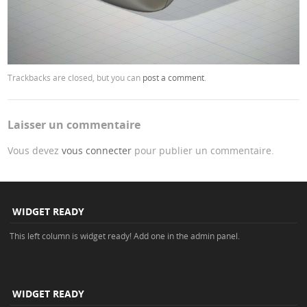
Trackbacks are closed, but you can
post a comment
.
Laisser un commentaire
Vous devez
vous connecter
pour publier un commentaire.
WIDGET READY
This left column is widget ready! Add one in the admin panel.
WIDGET READY