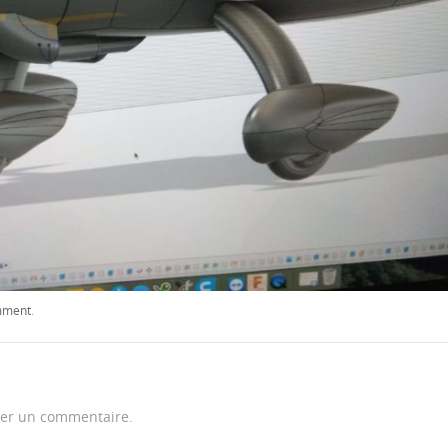
mment
.
er un commentaire.