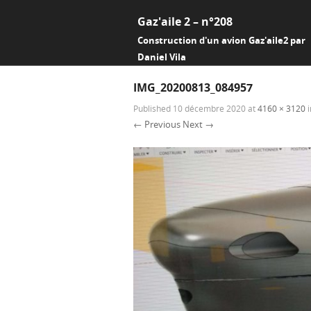
Gaz'aile 2 – n°208
Construction d'un avion Gaz'aile2 par
Daniel Vila
IMG_20200813_084957
Published
10 décembre 2020
at
4160 × 3120
i
← Previous
Next →