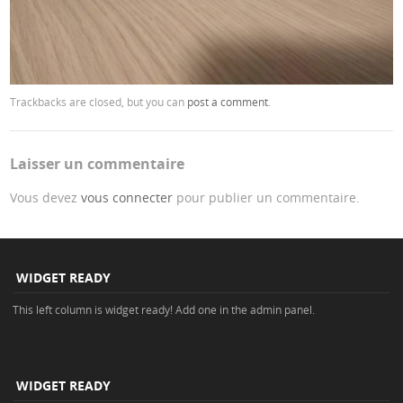
Trackbacks are closed, but you can
post a comment
.
Laisser un commentaire
Vous devez
vous connecter
pour publier un commentaire.
WIDGET READY
This left column is widget ready! Add one in the admin panel.
WIDGET READY