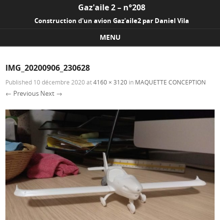
Gaz'aile 2 – n°208
Construction d'un avion Gaz'aile2 par Daniel Vila
MENU
Skip to content
IMG_20200906_230628
Published
10 décembre 2020
at
4160 × 3120
in
MAQUETTE CONCEPTION
← Previous
Next →