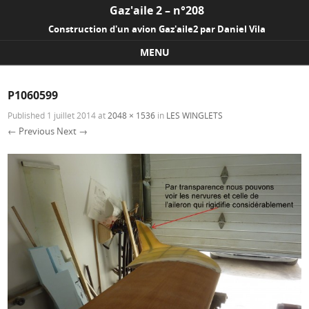
Gaz'aile 2 – n°208
Construction d'un avion Gaz'aile2 par Daniel Vila
MENU
Skip to content
P1060599
Published
1 juillet 2014
at
2048 × 1536
in
LES WINGLETS
← Previous
Next →