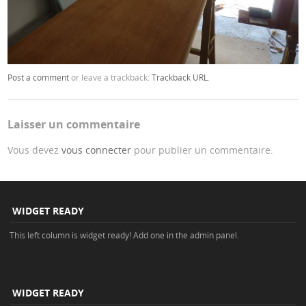
Post a comment
or leave a trackback:
Trackback URL
.
Laisser un commentaire
Vous devez
vous connecter
pour publier un commentaire.
WIDGET READY
This left column is widget ready! Add one in the admin panel.
WIDGET READY