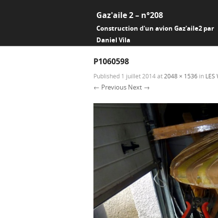
Gaz'aile 2 – n°208
Construction d'un avion Gaz'aile2 par
Daniel Vila
P1060598
Published
1 juillet 2014
at
2048 × 1536
in
LES
← Previous
Next →