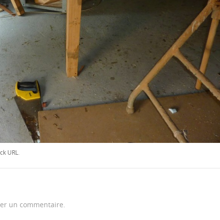
ck URL
.
er un commentaire.