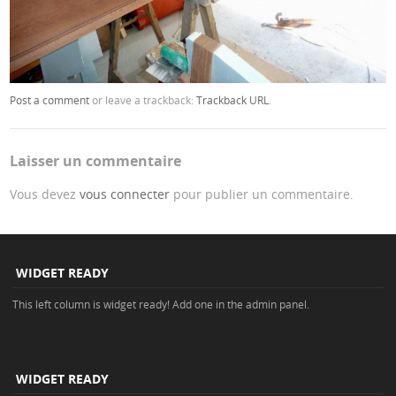
Post a comment
or leave a trackback:
Trackback URL
.
Laisser un commentaire
Vous devez
vous connecter
pour publier un commentaire.
WIDGET READY
This left column is widget ready! Add one in the admin panel.
WIDGET READY