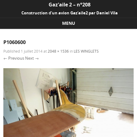
Gaz'aile 2 – n°208
Construction d'un avion Gaz'aile2 par Daniel Vila
MENU
Skip to content
P1060600
Published
1 juillet 2014
at
2048 × 1536
in
LES WINGLETS
← Previous
Next →