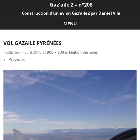
Gaz'aile 2 – n°208
Construction d'un avion Gaz'aile2 par Daniel Vila
MENU
Skip to content
VOL GAZAILE PYRÉNÉES
Published
7 avril 2016
at
900 × 900
in
Finition des ailes
← Previous