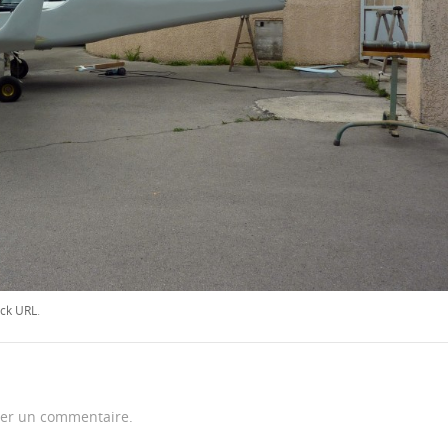
ck URL
.
er un commentaire.