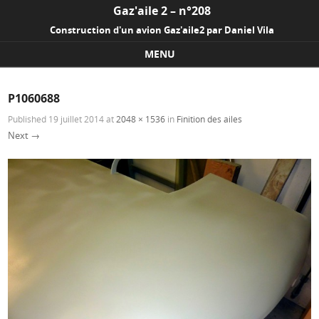
Gaz'aile 2 – n°208
Construction d'un avion Gaz'aile2 par Daniel Vila
MENU
Skip to content
P1060688
Published
19 juillet 2014
at
2048 × 1536
in
Finition des ailes
Next →