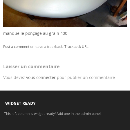
manque le ponçage au grain 400
Post a comment
or leave a trackback:
Trackback URL
.
Laisser un commentaire
Vous devez
vous connecter
pour publier un commentaire.
WIDGET READY
This left column is widget ready! Add one in the admin panel.