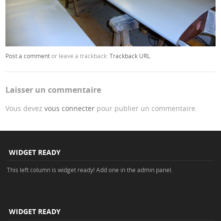
Post a comment
or leave a trackback:
Trackback URL
.
Laisser un commentaire
Vous devez
vous connecter
pour publier un commentaire.
WIDGET READY
This left column is widget ready! Add one in the admin panel.
WIDGET READY