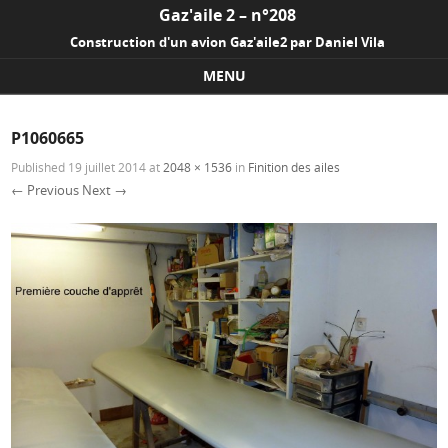
Gaz'aile 2 – n°208
Construction d'un avion Gaz'aile2 par Daniel Vila
MENU
Skip to content
P1060665
Published
19 juillet 2014
at
2048 × 1536
in
Finition des ailes
← Previous
Next →