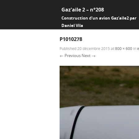
Gaz'aile 2 – n°208
Construction d'un avion Gaz'aile2 par
Daniel Vila
P1010278
Published
20 décembre 2015
at
800 × 600
in
← Previous
Next →