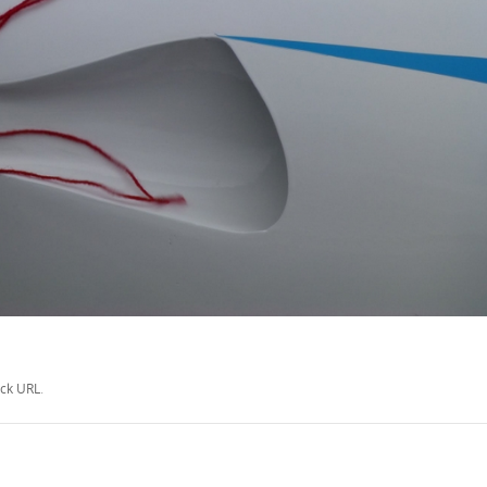
ck URL
.