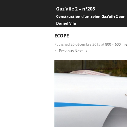
Gaz'aile 2 – n°208
Construction d'un avion Gaz'aile2 par
Daniel Vila
ECOPE
Published
20 décembre 2015
at
800 × 600
in
← Previous
Next →