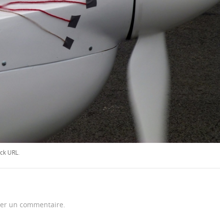
ck URL
.
er un commentaire.