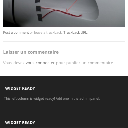
Post a comment
or leave a trackback:
Trackback URL
.
Laisser un commentaire
Vous devez
vous connecter
pour publier un commentaire.
WIDGET READY
This left column is widget ready! Add one in the admin panel.
WIDGET READY