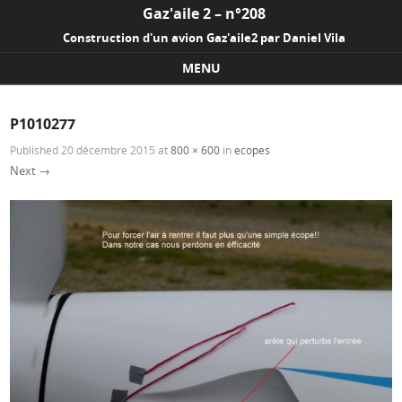
Gaz'aile 2 – n°208
Construction d'un avion Gaz'aile2 par Daniel Vila
MENU
Skip to content
P1010277
Published
20 décembre 2015
at
800 × 600
in
ecopes
Next →