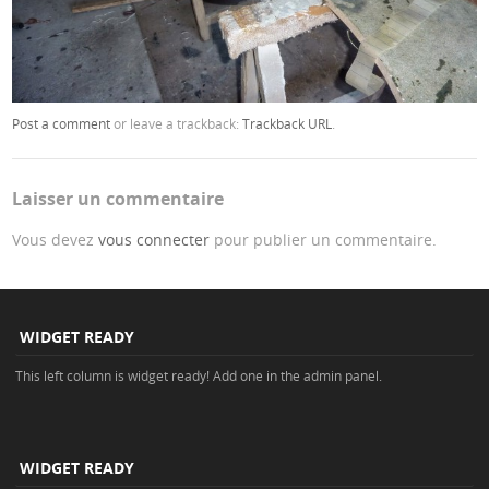
Post a comment
or leave a trackback:
Trackback URL
.
Laisser un commentaire
Vous devez
vous connecter
pour publier un commentaire.
WIDGET READY
This left column is widget ready! Add one in the admin panel.
WIDGET READY