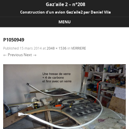
Gaz'aile 2 – n°208
Construction d'un avion Gaz'aile2 par Daniel Vila
MENU
Skip to content
P1050949
Published
15 mars 2014
at
2048 × 1536
in
VERRIERE
← Previous
Next →