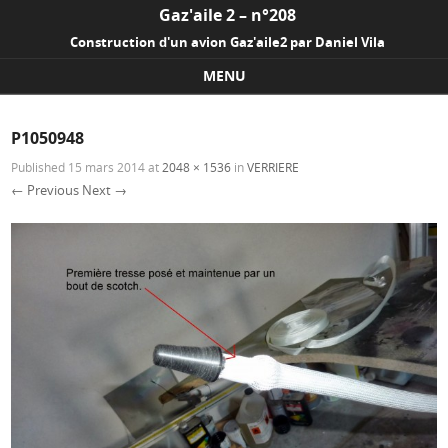
Gaz'aile 2 – n°208
Construction d'un avion Gaz'aile2 par Daniel Vila
MENU
Skip to content
P1050948
Published
15 mars 2014
at
2048 × 1536
in
VERRIERE
← Previous
Next →