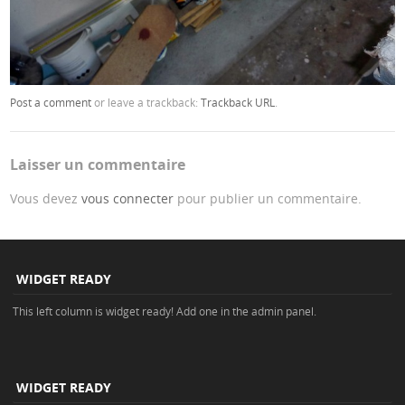
Post a comment
or leave a trackback:
Trackback URL
.
Laisser un commentaire
Vous devez
vous connecter
pour publier un commentaire.
WIDGET READY
This left column is widget ready! Add one in the admin panel.
WIDGET READY