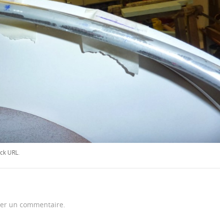
ck URL
.
er un commentaire.