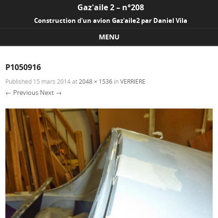
Gaz'aile 2 – n°208
Construction d'un avion Gaz'aile2 par Daniel Vila
MENU
Skip to content
P1050916
Published
15 mars 2014
at
2048 × 1536
in
VERRIERE
← Previous
Next →