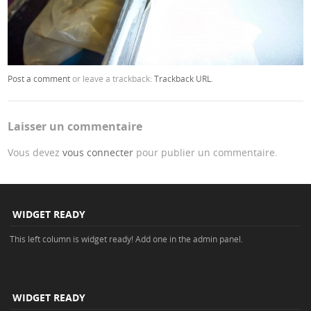
Post a comment
or leave a trackback:
Trackback URL
.
Laisser un commentaire
Vous devez
vous connecter
pour publier un commentaire.
WIDGET READY
This left column is widget ready! Add one in the admin panel.
WIDGET READY