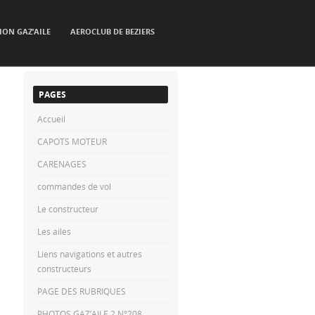
ION GAZ’AILE
AEROCLUB DE BEZIERS
PAGES
Accueil
CAPOTS MOTEUR
CARENAGES
commandes de vol
Le constructeur
Les ailes
Liens navigations et autres
constructeurs
PAGE DES RUBRIQUES
PHOTOS GAZ’AILE 2 N°208