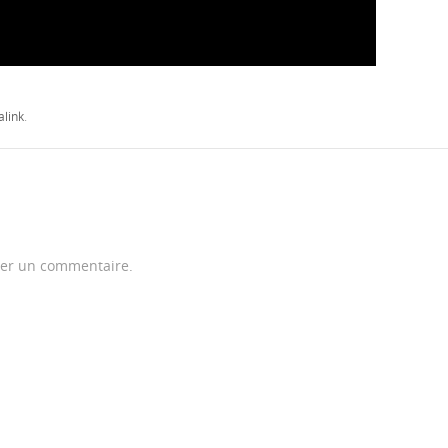
link
.
er un commentaire.