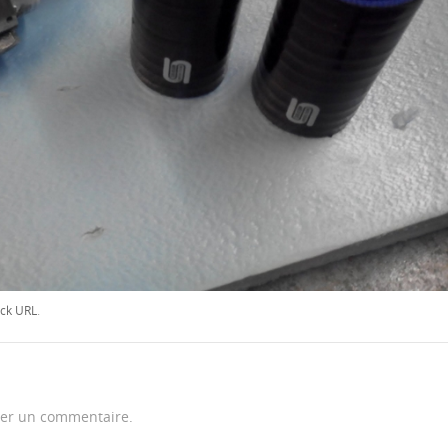
ck URL
.
er un commentaire.