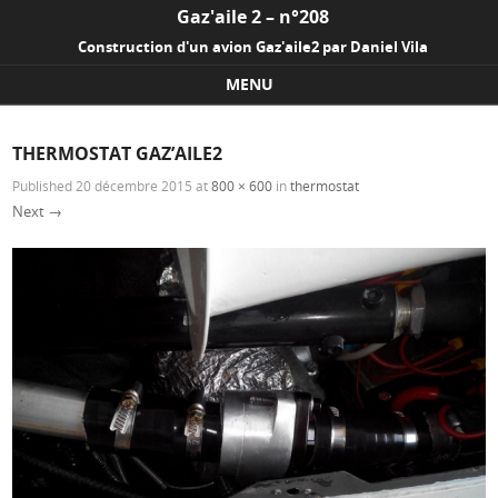
Gaz'aile 2 – n°208
Construction d'un avion Gaz'aile2 par Daniel Vila
MENU
Skip to content
THERMOSTAT GAZ’AILE2
Published
20 décembre 2015
at
800 × 600
in
thermostat
Next →