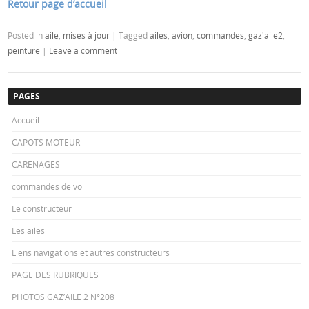
Retour page d’accueil
Posted in
aile
,
mises à jour
|
Tagged
ailes
,
avion
,
commandes
,
gaz'aile2
,
peinture
|
Leave a comment
PAGES
Accueil
CAPOTS MOTEUR
CARENAGES
commandes de vol
Le constructeur
Les ailes
Liens navigations et autres constructeurs
PAGE DES RUBRIQUES
PHOTOS GAZ’AILE 2 N°208