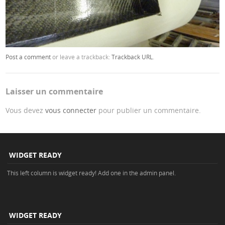
Post a comment
or leave a trackback:
Trackback URL
.
Laisser un commentaire
Vous devez
vous connecter
pour publier un commentaire.
WIDGET READY
This left column is widget ready! Add one in the admin panel.
WIDGET READY