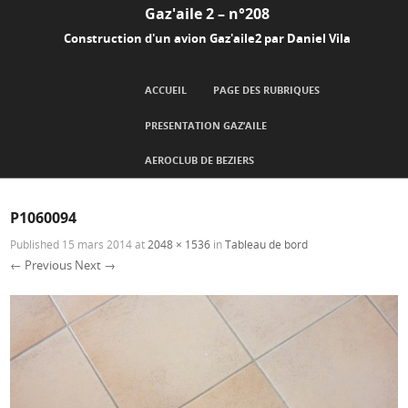
Gaz'aile 2 – n°208
Construction d'un avion Gaz'aile2 par Daniel Vila
SKIP TO CONTENT
ACCUEIL
PAGE DES RUBRIQUES
Menu
PRESENTATION GAZ’AILE
AEROCLUB DE BEZIERS
P1060094
Published
15 mars 2014
at
2048 × 1536
in
Tableau de bord
← Previous
Next →