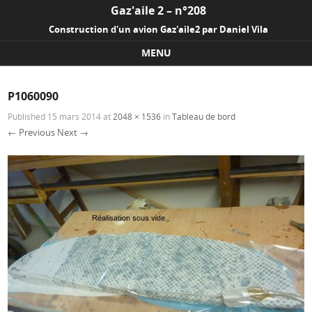
Gaz'aile 2 – n°208
Construction d'un avion Gaz'aile2 par Daniel Vila
MENU
Skip to content
P1060090
Published
15 mars 2014
at
2048 × 1536
in
Tableau de bord
← Previous
Next →