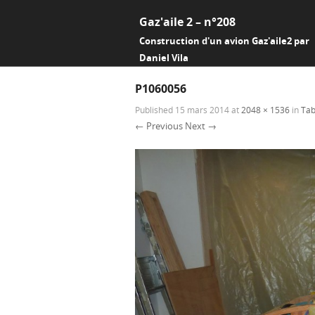
Gaz'aile 2 – n°208
Construction d'un avion Gaz'aile2 par
Daniel Vila
P1060056
Published
15 mars 2014
at
2048 × 1536
in
Tab
← Previous
Next →