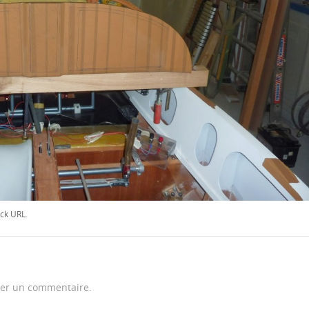
ck URL
.
er un commentaire.