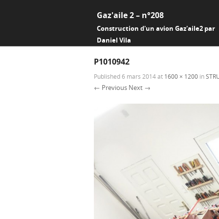
Gaz'aile 2 – n°208
Construction d'un avion Gaz'aile2 par
Daniel Vila
P1010942
Published
6 mars 2014
at
1600 × 1200
in
STR
← Previous
Next →