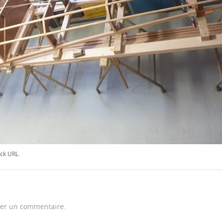
ck URL
.
er un commentaire.