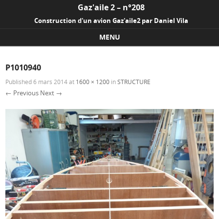
Gaz'aile 2 – n°208
Construction d'un avion Gaz'aile2 par Daniel Vila
MENU
Skip to content
P1010940
Published
6 mars 2014
at
1600 × 1200
in
STRUCTURE
← Previous
Next →