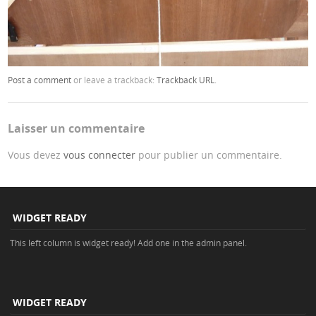
Post a comment
or leave a trackback:
Trackback URL
.
Laisser un commentaire
Vous devez
vous connecter
pour publier un commentaire.
WIDGET READY
This left column is widget ready! Add one in the admin panel.
WIDGET READY