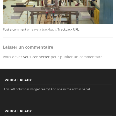
Post a comment
or leave a trackback:
Trackback URL
.
Laisser un commentaire
Vous devez
vous connecter
pour publier un commentaire.
WIDGET READY
This left column is widget ready! Add one in the admin panel.
WIDGET READY