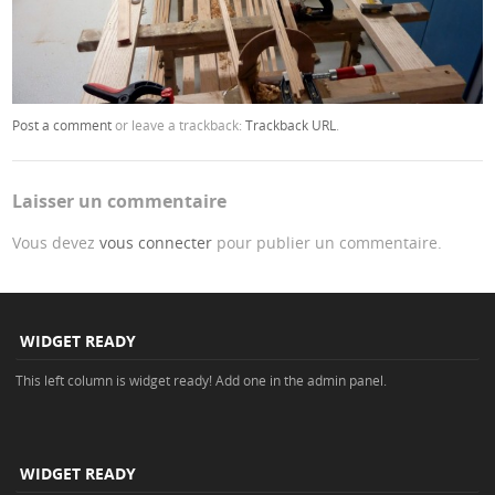
Post a comment
or leave a trackback:
Trackback URL
.
Laisser un commentaire
Vous devez
vous connecter
pour publier un commentaire.
WIDGET READY
This left column is widget ready! Add one in the admin panel.
WIDGET READY