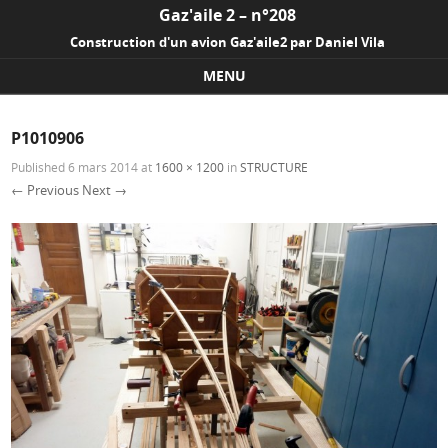
Gaz'aile 2 – n°208
Construction d'un avion Gaz'aile2 par Daniel Vila
MENU
Skip to content
P1010906
Published
6 mars 2014
at
1600 × 1200
in
STRUCTURE
← Previous
Next →