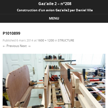
Gaz'aile 2 – n°208
Construction d'un avion Gaz'aile2 par Daniel Vila
MENU
Skip to content
P1010899
Published
6 mars 2014
at
1600 × 1200
in
STRUCTURE
← Previous
Next →