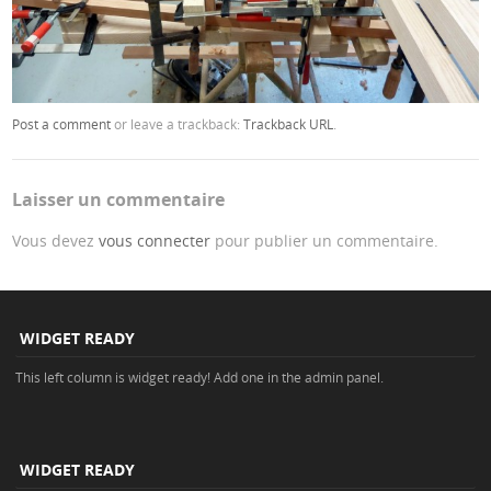
Post a comment
or leave a trackback:
Trackback URL
.
Laisser un commentaire
Vous devez
vous connecter
pour publier un commentaire.
WIDGET READY
This left column is widget ready! Add one in the admin panel.
WIDGET READY