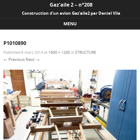
Gaz'aile 2 – n°208
Construction d'un avion Gaz'aile2 par Daniel Vila
MENU
Skip to content
P1010890
Published
6 mars 2014
at
1600 × 1200
in
STRUCTURE
← Previous
Next →