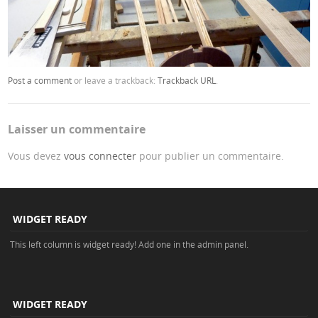
Post a comment
or leave a trackback:
Trackback URL
.
Laisser un commentaire
Vous devez
vous connecter
pour publier un commentaire.
WIDGET READY
This left column is widget ready! Add one in the admin panel.
WIDGET READY