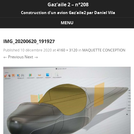
Gaz'aile 2 – n°208
Construction d'un avion Gaz'aile2 par Daniel Vila
MENU
Skip to content
IMG_20200620_191927
Published
10 décembre 2020
at
4160 × 3120
in
MAQUETTE CONCEPTION
← Previous
Next →