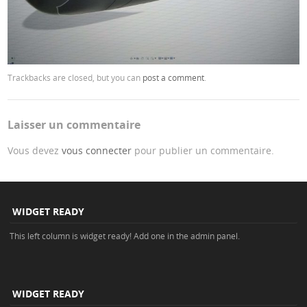
Trackbacks are closed, but you can
post a comment
.
Laisser un commentaire
Vous devez
vous connecter
pour publier un commentaire.
WIDGET READY
This left column is widget ready! Add one in the admin panel.
WIDGET READY