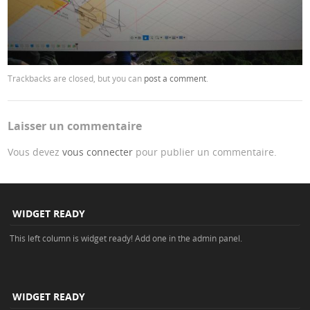
Trackbacks are closed, but you can
post a comment
.
Laisser un commentaire
Vous devez
vous connecter
pour publier un commentaire.
WIDGET READY
This left column is widget ready! Add one in the admin panel.
WIDGET READY