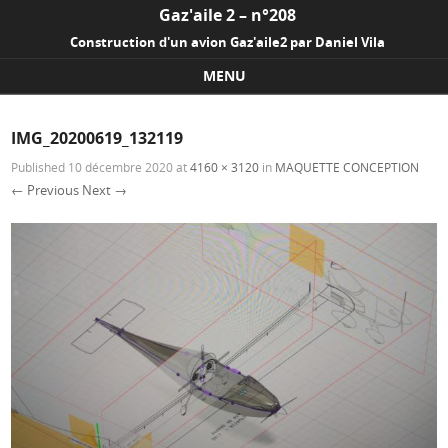
Gaz'aile 2 – n°208
Construction d'un avion Gaz'aile2 par Daniel Vila
MENU
Skip to content
IMG_20200619_132119
Published
10 décembre 2020
at
4160 × 3120
in
MAQUETTE CONCEPTION
← Previous
Next →