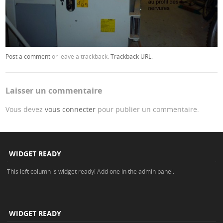
Post a comment
or leave a trackback:
Trackback URL
.
Laisser un commentaire
Vous devez
vous connecter
pour publier un commentaire.
WIDGET READY
This left column is widget ready! Add one in the admin panel.
WIDGET READY