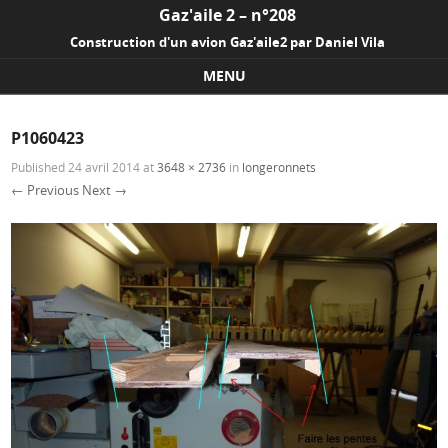
Gaz'aile 2 – n°208
Construction d'un avion Gaz'aile2 par Daniel Vila
MENU
Skip to content
P1060423
Published
24 avril 2014
at
3648 × 2736
in
longeronnets
← Previous
Next →