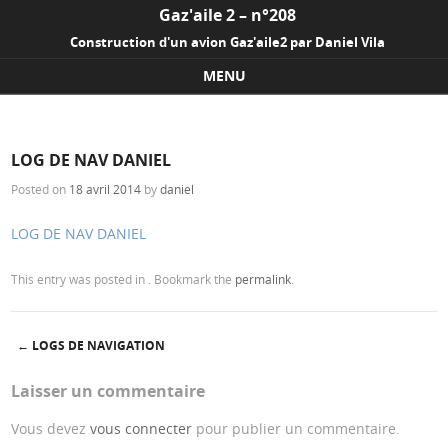
Gaz'aile 2 – n°208
Construction d'un avion Gaz'aile2 par Daniel Vila
MENU
Skip to content
LOG DE NAV DANIEL
Posted on
18 avril 2014
by
daniel
LOG DE NAV DANIEL
This entry was posted in . Bookmark the
permalink
.
←
LOGS DE NAVIGATION
Post navigation
Laisser un commentaire
Vous devez
vous connecter
pour publier un commentaire.