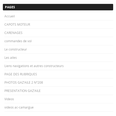
PAGES
Accueil
CAPOTS MOTEUR
CARENAGES
commandes de vol
Le constructeur
Les ailes
Liens navigations et autres constructeurs
PAGE DES RUBRIQUES
PHOTOS GAZ’AILE 2 N°208
PRESENTATION GAZ’AILE
Videos
videos ac-camargue