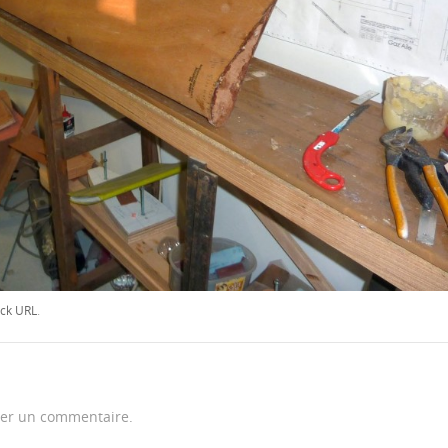
ck URL
.
er un commentaire.