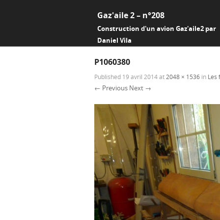
Gaz'aile 2 – n°208
Construction d'un avion Gaz'aile2 par
Daniel Vila
P1060380
Published
19 avril 2014
at
2048 × 1536
in
Les 
← Previous
Next →