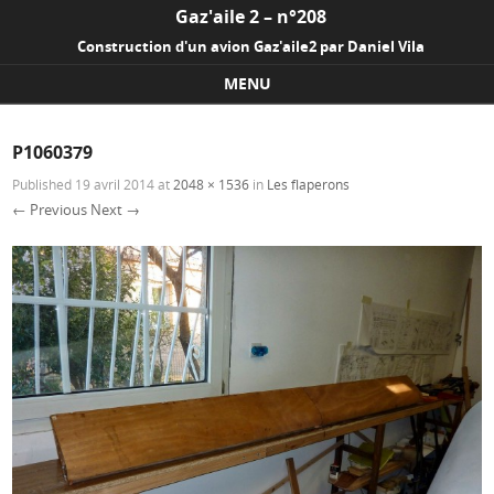
Gaz'aile 2 – n°208
Construction d'un avion Gaz'aile2 par Daniel Vila
MENU
Skip to content
P1060379
Published
19 avril 2014
at
2048 × 1536
in
Les flaperons
← Previous
Next →