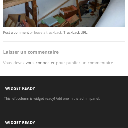
Post a comment
or leave a trackback:
Trackback URL
.
Laisser un commentaire
Vous devez
vous connecter
pour publier un commentaire.
WIDGET READY
This left column is widget ready! Add one in the admin panel.
WIDGET READY