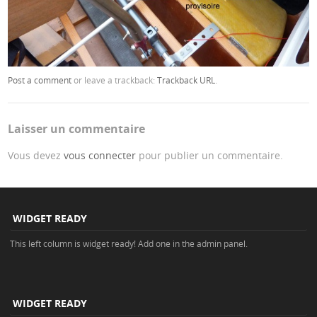
Post a comment
or leave a trackback:
Trackback URL
.
Laisser un commentaire
Vous devez
vous connecter
pour publier un commentaire.
WIDGET READY
This left column is widget ready! Add one in the admin panel.
WIDGET READY