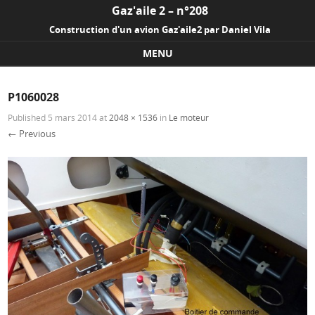
Gaz'aile 2 – n°208
Construction d'un avion Gaz'aile2 par Daniel Vila
MENU
Skip to content
P1060028
Published
5 mars 2014
at
2048 × 1536
in
Le moteur
← Previous