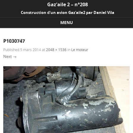
Gaz'aile 2 – n°208
Construction d'un avion Gaz'aile2 par Daniel Vila
MENU
Skip to content
P1030747
Published
5 mars 2014
at
2048 × 1536
in
Le moteur
Next →