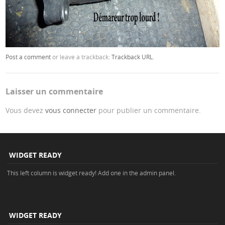
Post a comment
or leave a trackback:
Trackback URL
.
Laisser un commentaire
Vous devez
vous connecter
pour publier un commentaire.
WIDGET READY
This left column is widget ready! Add one in the admin panel.
WIDGET READY