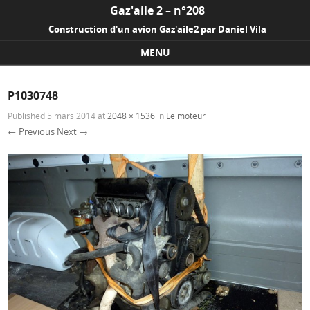
Gaz'aile 2 – n°208
Construction d'un avion Gaz'aile2 par Daniel Vila
MENU
Skip to content
P1030748
Published
5 mars 2014
at
2048 × 1536
in
Le moteur
← Previous
Next →