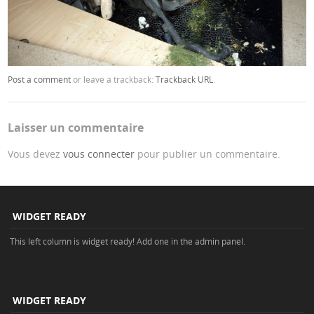
Post a comment
or leave a trackback:
Trackback URL
.
Laisser un commentaire
Vous devez
vous connecter
pour publier un commentaire.
WIDGET READY
This left column is widget ready! Add one in the admin panel.
WIDGET READY