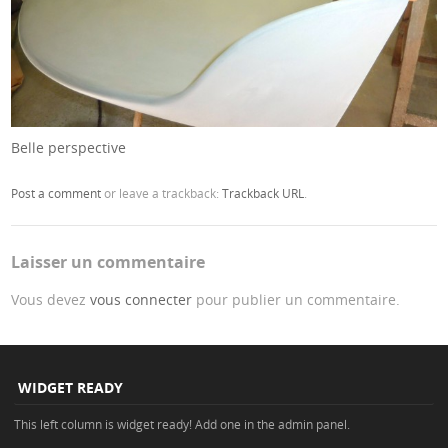
Belle perspective
Post a comment
or leave a trackback:
Trackback URL
.
Laisser un commentaire
Vous devez
vous connecter
pour publier un commentaire.
WIDGET READY
This left column is widget ready! Add one in the admin panel.