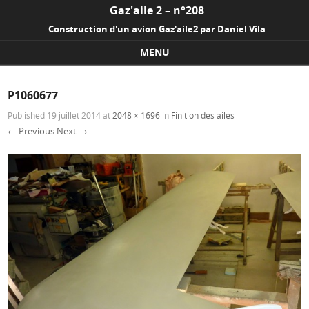
Gaz'aile 2 – n°208
Construction d'un avion Gaz'aile2 par Daniel Vila
MENU
Skip to content
P1060677
Published
19 juillet 2014
at
2048 × 1696
in
Finition des ailes
← Previous
Next →